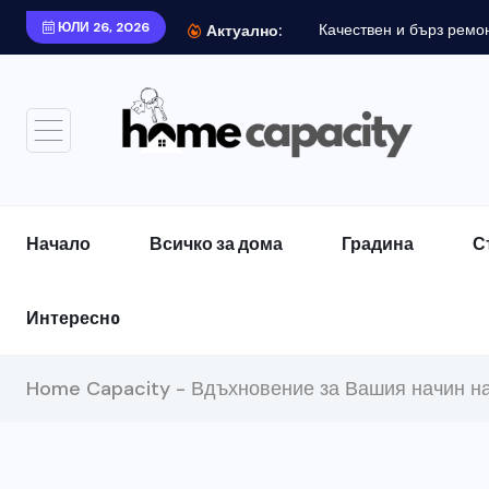
ЮЛИ 26, 2026
Качествен и бърз ремонт
Актуално:
Начало
Всичко за дома
Градина
С
Интереснo
Home Capacity - Вдъхновение за Вашия начин н