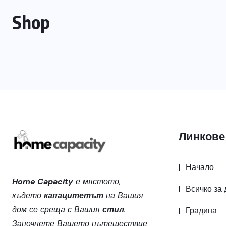
Shop
Линкове
Начало
Home Capacity
е мястото,
Всичко за
където
капацитетът
на Вашия
дом се среща с Вашия
стил
.
Градина
Започнете Вашето пътешествие