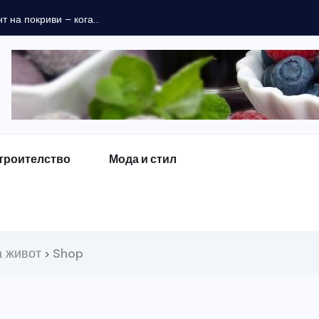
 на покриви – кога...
троителство
Мода и стил
а живот
Shop
>