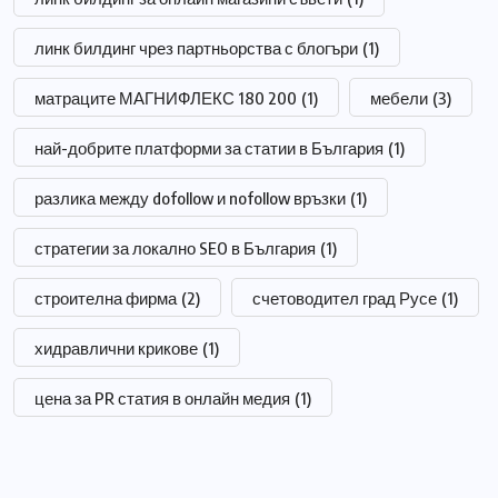
линк билдинг чрез партньорства с блогъри
(1)
матраците МАГНИФЛЕКС 180 200
(1)
мебели
(3)
най-добрите платформи за статии в България
(1)
разлика между dofollow и nofollow връзки
(1)
стратегии за локално SEO в България
(1)
строителна фирма
(2)
счетоводител град Русе
(1)
хидравлични крикове
(1)
цена за PR статия в онлайн медия
(1)