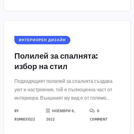
ИНТЕРИОРЕН ДИЗАЙН
Полилей за спалнята:
избор на стил
Подходящият полилей за спалнята създава
уют и настроение, той е пълноценна част от
интериора. Външният му вид е от голямо...
BY
НОЕМВРИ 6,
0
RUMI031522
2022
COMMENT