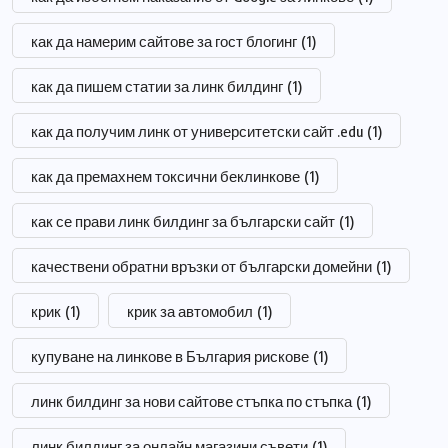
как да намерим сайтове за гост блогинг
(1)
как да пишем статии за линк билдинг
(1)
как да получим линк от университетски сайт .edu
(1)
как да премахнем токсични беклинкове
(1)
как се прави линк билдинг за български сайт
(1)
качествени обратни връзки от български домейни
(1)
крик
(1)
крик за автомобил
(1)
купуване на линкове в България рискове
(1)
линк билдинг за нови сайтове стъпка по стъпка
(1)
линк билдинг за онлайн магазини съвети
(1)