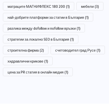
матраците МАГНИФЛЕКС 180 200
(1)
мебели
(3)
най-добрите платформи за статии в България
(1)
разлика между dofollow и nofollow връзки
(1)
стратегии за локално SEO в България
(1)
строителна фирма
(2)
счетоводител град Русе
(1)
хидравлични крикове
(1)
цена за PR статия в онлайн медия
(1)