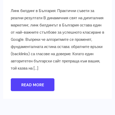
Линк билдинг в България: Практични съвети за
реални резултати В динамичния свят на дигиталния
маркетинг, линк билдингът в България остава един
от най-важните стълбове за успешното класиране в
Google. Въпреки че алгоритмите се променят,
фундаменталната истина остава: обратните връзки
(backlinks) са гласове на доверие. Когато един
авторитетен български сайт препраща към вашия,
той казва на […]
READ MORE