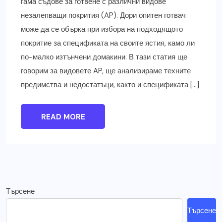
гама съдове за готвене с различни видове
незалепващи покрития (AP). Дори опитен готвач
може да се обърка при избора на подходящото
покритие за спецификата на своите ястия, камо ли
по-малко изтънчени домакини. В тази статия ще
говорим за видовете AP, ще анализираме техните
предимства и недостатъци, както и спецификата […]
READ MORE
Търсене
Търсене