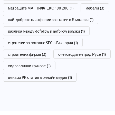
матраците МАГНИФЛЕКС 180 200
(1)
мебели
(3)
най-добрите платформи за статии в България
(1)
разлика между dofollow и nofollow връзки
(1)
стратегии за локално SEO в България
(1)
строителна фирма
(2)
счетоводител град Русе
(1)
хидравлични крикове
(1)
цена за PR статия в онлайн медия
(1)