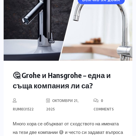
ВСИЧКО ЗА ДОМА
🤔 Grohe и Hansgrohe – една и
съща компания ли са?
ОКТОМВРИ 21,
0
RUMI031522
2025
COMMENTS
Много хора се объркват от сходството на имената
на тези две компании 😅 и често си задават въпроса