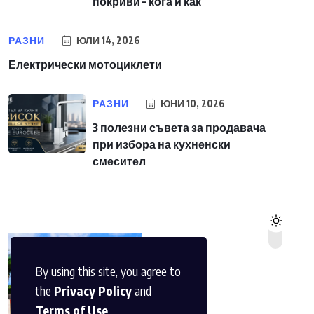
покриви – кога и как
РАЗНИ
ЮЛИ 14, 2026
Електрически мотоциклети
РАЗНИ
ЮНИ 10, 2026
3 полезни съвета за продавача
при избора на кухненски
смесител
By using this site, you agree to
the
Privacy Policy
and
Terms of Use
.