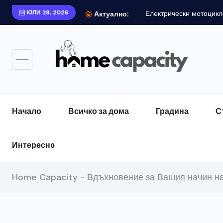
ЮЛИ 28, 2026
Електрически мотоцикл
Актуално:
Начало
Всичко за дома
Градина
С
Интереснo
Home Capacity - Вдъхновение за Вашия начин н