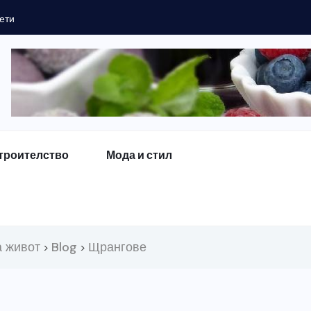
ети
троителство
Мода и стил
а живот
Blog
Щрангове
>
>