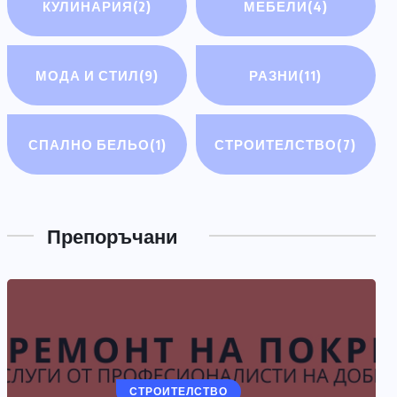
КУЛИНАРИЯ
(2)
МЕБЕЛИ
(4)
МОДА И СТИЛ
(9)
РАЗНИ
(11)
СПАЛНО БЕЛЬО
(1)
СТРОИТЕЛСТВО
(7)
РАЗНИ
Електрически мотоциклети
Препоръчани
ЮЛИ 14, 2026
СТРОИТЕЛСТВО