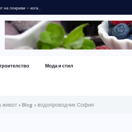
 на покриви – кога...
троителство
Мода и стил
а живот
Blog
водопроводчик София
>
>