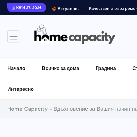
ЮЛИ 27, 2026
Качествен и бърз ремонт
Актуално:
Начало
Всичко за дома
Градина
С
Интереснo
Home Capacity - Вдъхновение за Вашия начин н