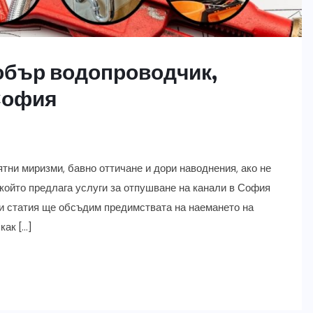
обър водопроводчик,
София
тни миризми, бавно оттичане и дори наводнения, ако не
 който предлага услуги за отпушване на канали в София
ази статия ще обсъдим предимствата на наемането на
как […]