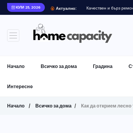
ЮЛИ 25, 2026
Качествен и бърз ремонт
Актуално:
Начало
Всичко за дома
Градина
С
Интереснo
Начало
Всичко за дома
Как да открием лесно 