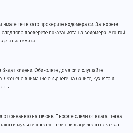
и имате теч е като проверите водомера си. Затворете
 и след това проверете показанията на водомера. Ако той
ъде в системата.
а бъдат видени. Обиколете дома си и слушайте
а. Особено внимание обърнете на баните, кухнята и
остта.
откриването на течове. Търсете следи от влага, петна
 както и мухъл и плесен. Тези признаци често показват