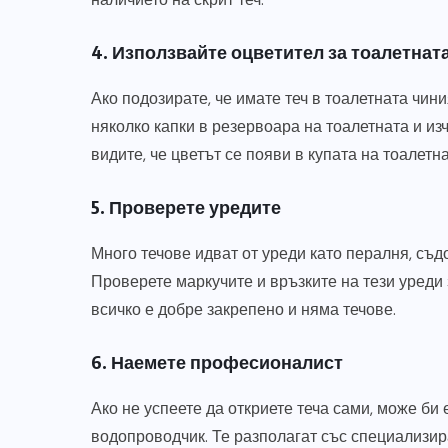
4. Използвайте оцветител за тоалетнат
Ако подозирате, че имате теч в тоалетната чин
няколко капки в резервоара на тоалетната и из
видите, че цветът се появи в купата на тоалетн
5. Проверете уредите
Много течове идват от уреди като пералня, съ
Проверете маркучите и връзките на тези уреди 
всичко е добре закрепено и няма течове.
6. Наемете професионалист
Ако не успеете да откриете теча сами, може б
водопроводчик. Те разполагат със специализир