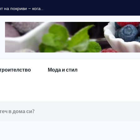
 на покриви – кога...
троителство
Мода и стил
теч в дома си?