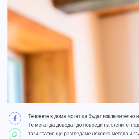
Течовете в дома могат да бъдат изключително н
Те могат да доведат до повреди на стените, под
тази статия ще разгледаме няколко метода и съв