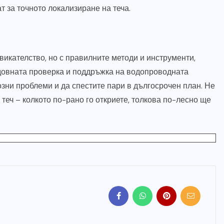
т за точното локализиране на теча.
Качествен и бърз ремонт на
покриви – кога и как да
изберем правилните
икателство, но с правилните методи и инструменти,
специалисти?
едовната проверка и поддръжка на водопроводната
зни проблеми и да спестите пари в дългосрочен план. Не
ЮЛИ 19, 2026
теч – колкото по-рано го откриете, толкова по-лесно ще