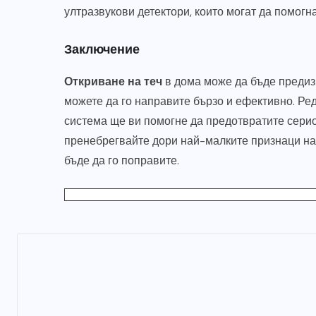
ултразвукови детектори, които могат да помогна
РАЗНИ
Заключение
3 полезни съвета за
продавача при избора на
Откриване на теч
в дома може да бъде предизв
кухненски смесител за клиент
можете да го направите бързо и ефективно. Р
система ще ви помогне да предотвратите серио
ЮНИ 10, 2026
пренебрегвайте дори най-малките признаци на 
бъде да го поправите.