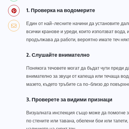
1. Проверка на водомерите
Един от най-лесните начини да установите дал
всички кранове и уреди, които използват вода,
продължава да работи, вероятно имате теч няк
2. Слушайте внимателно
Понякога течовете могат да бъдат чути преди д
внимателно за звуци от капеща или течаща вод
мазето, където тръбите са по-близо до повърхн
3. Проверете за видими признаци
Визуалната инспекция също може да помогне за 
по стените или тавана, обелени бои или тапети,
наличието на скрит теч.