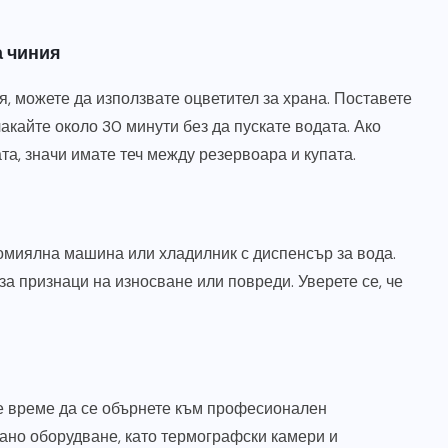
а чиния
ия, можете да използвате оцветител за храна. Поставете
чакайте около 30 минути без да пускате водата. Ако
ата, значи имате теч между резервоара и купата.
домиялна машина или хладилник с диспенсър за вода.
за признаци на износване или повреди. Уверете се, че
и е време да се обърнете към професионален
ано оборудване, като термографски камери и
СТРОИТЕЛСТВО