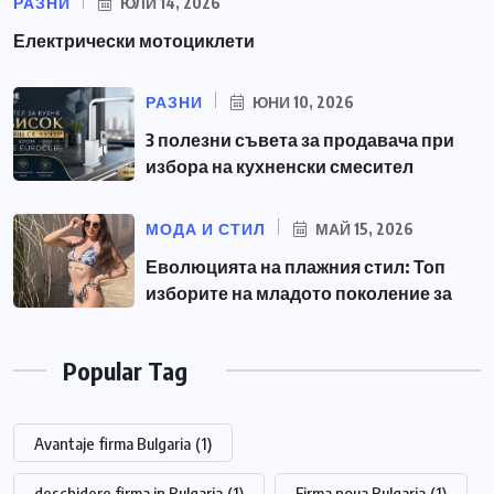
РАЗНИ
ЮЛИ 14, 2026
Електрически мотоциклети
РАЗНИ
ЮНИ 10, 2026
3 полезни съвета за продавача при
избора на кухненски смесител
МОДА И СТИЛ
МАЙ 15, 2026
Еволюцията на плажния стил: Топ
изборите на младото поколение за
Popular Tag
Avantaje firma Bulgaria
(1)
deschidere firma in Bulgaria
(1)
Firma noua Bulgaria
(1)